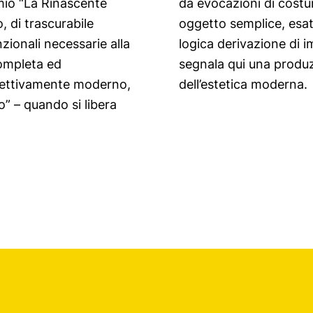
emio “La Rinascente
anze, e diviene un
 di trascurabile
i concetto e come
nzionali necessarie alla
. Il “Compasso d’oro”
completa ed
te al clima
ffettivamente moderno,
dell’estetica moderna.
” – quando si libera