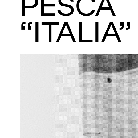
PESCA
“ITALIA”