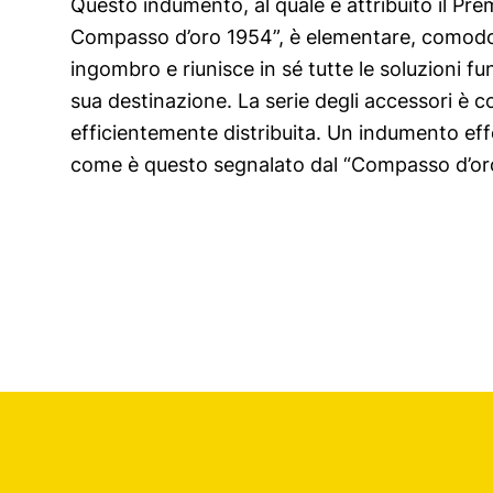
Questo indumento, al quale è attribuito il Pr
da evocazioni di costumi e da vezzi di eleg
Compasso d’oro 1954”, è elementare, comodo,
oggetto semplice, esatto, attuato con eleganza d
ingombro e riunisce in sé tutte le soluzioni fu
logica derivazione di impostazioni pratiche
sua destinazione. La serie degli accessori è 
segnala qui una produzione appartenente veramen
efficientemente distribuita. Un indumento e
come è questo segnalato dal “Compasso d’oro