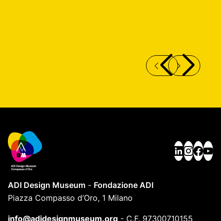
SCARPONI DA SCI “4S”
R
M
ADI Design Museum
-
Fondazione ADI
Piazza Compasso d’Oro, 1 Milano
info@adidesignmuseum.org
-
C.F. 97300710155