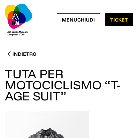
MOSTRA IL MENÙ DI NA
CHIUDI IL MENÙ 
MENU
CHIUDI
TICKET
INDIETRO
TUTA PER
MOTOCICLISMO “T-
AGE SUIT”