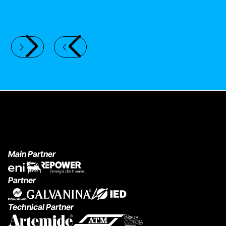
LA SCUOLA INUTILE
D
Main Partner
Partner
Technical Partner