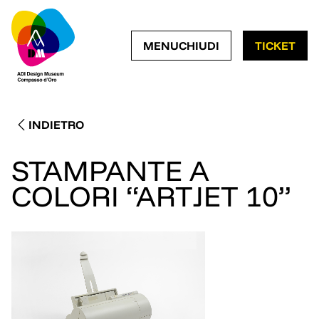
MOSTRA IL MENÙ DI NA
CHIUDI IL MENÙ 
MENU
CHIUDI
TICKET
INDIETRO
STAMPANTE A
COLORI “ARTJET 10”