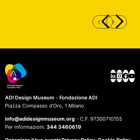
APPARECCHIO PER FAX “OFX 420”
S
ADI Design Museum
-
Fondazione ADI
Piazza Compasso d’Oro, 1 Milano
info@adidesignmuseum.org
-
C.F. 97300710155
Per informazioni:
344 3460619
Organizza il tuo evento
Privacy Policy
Cookie Policy