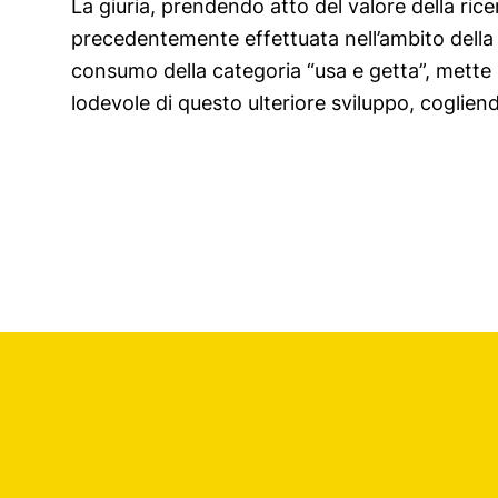
La giuria, prendendo atto del valore della rice
studi, tradotti in oggetti di consumo con il benefic
precedentemente effettuata nell’ambito della 
consumo della categoria “usa e getta”, mette i
lodevole di questo ulteriore sviluppo, cogliendo