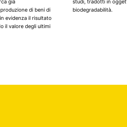
rca già
io della
produzione di beni di
biodegradabilità.
n evidenza il risultato
 il valore degli ultimi