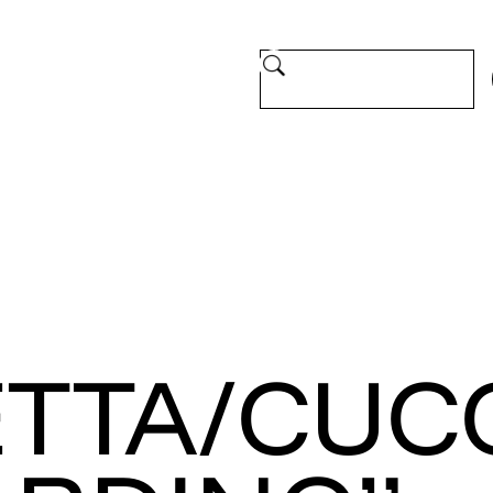
SITE.CERCA.LABEL [IT-IT]
TTA/CUC